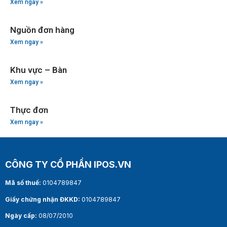
Xem ngay »
Nguồn đơn hàng
Xem ngay »
Khu vực – Bàn
Xem ngay »
Thực đơn
Xem ngay »
CÔNG TY CỔ PHẦN IPOS.VN
Mã số thuế:
0104789847
Giấy chứng nhận ĐKKD:
0104789847
Ngày cấp:
08/07/2010