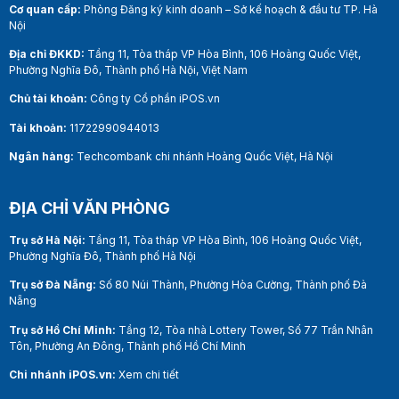
Cơ quan cấp:
Phòng Đăng ký kinh doanh – Sở kế hoạch & đầu tư TP. Hà
Nội
Địa chỉ ĐKKD:
Tầng 11, Tòa tháp VP Hòa Bình, 106 Hoàng Quốc Việt,
Phường Nghĩa Đô, Thành phố Hà Nội, Việt Nam
Chủ tài khoản:
Công ty Cổ phần iPOS.vn
Tài khoản:
11722990944013
Ngân hàng:
Techcombank chi nhánh Hoàng Quốc Việt, Hà Nội
ĐỊA CHỈ VĂN PHÒNG
Trụ sở Hà Nội:
Tầng 11, Tòa tháp VP Hòa Bình, 106 Hoàng Quốc Việt,
Phường Nghĩa Đô, Thành phố Hà Nội
Trụ sở Đà Nẵng:
Số 80 Núi Thành, Phường Hòa Cường, Thành phố Đà
Nẵng
Trụ sở Hồ Chí Minh:
Tầng 12, Tòa nhà Lottery Tower, Số 77 Trần Nhân
Tôn, Phường An Đông, Thành phố Hồ Chí Minh
Chi nhánh iPOS.vn:
Xem chi tiết