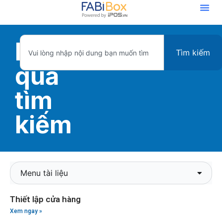
Kết
Tìm kiếm
quả
tìm
kiếm
Menu tài liệu
Thiết lập cửa hàng
Xem ngay »