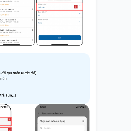
p đã tạo món trước đó)
 món
trà sữa,..)