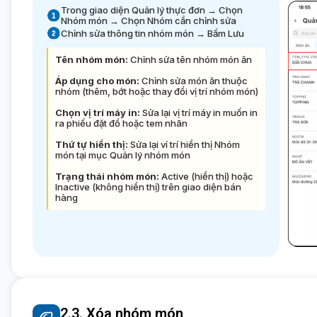
Trong giao diện Quản lý thực đơn → Chọn
Nhóm món → Chọn Nhóm cần chỉnh sửa
Chỉnh sửa thông tin nhóm món → Bấm Lưu
Tên nhóm món:
Chỉnh sửa tên nhóm món ăn
Áp dụng cho món:
Chỉnh sửa món ăn thuộc
nhóm (thêm, bớt hoặc thay đổi vị trí nhóm món)
Chọn vị trí máy in:
Sửa lại vị trí máy in muốn in
ra phiếu đặt đồ hoặc tem nhãn
Thứ tự hiển thị:
Sửa lại ví trí hiển thị Nhóm
món tại mục Quản lý nhóm món
Trạng thái nhóm món:
Active (hiển thị) hoặc
Inactive (không hiển thị) trên giao diện bán
hàng
2.3. Xóa nhóm món