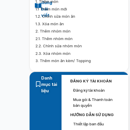
1. Thêm món
dung
bài
1.1 Thêm món mới
viết
1.2. Chỉnh sửa món ăn
1.3. Xóa món ăn
2. Thêm nhóm món
2.1. Thêm nhóm món
2.2. Chỉnh sửa nhóm món
2.3. Xóa nhóm món
3. Thêm món ăn kèm/ Topping
Danh
ĐĂNG KÝ TÀI KHOẢN
mục tài
liệu
Đăng ký tài khoản
Mua gói & Thanh toán
bản quyền
HƯỚNG DẪN SỬ DỤNG
Thiết lập ban đầu