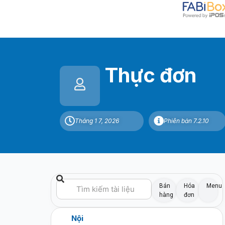
Thực đơn
Tháng 1 7, 2026
Phiên bản 7.2.10
Bán
Hóa
Menu
hàng
đơn
Nội