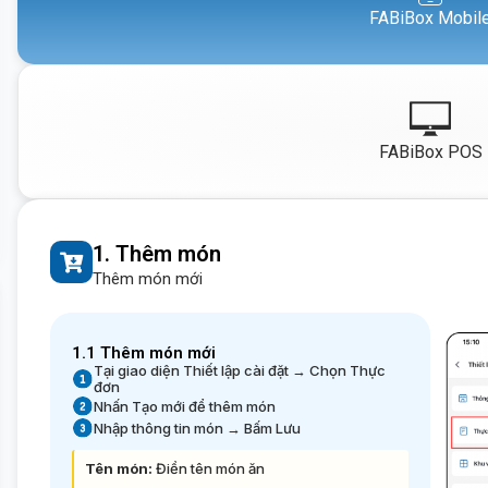
FABiBox Mobil
FABiBox POS
1. Thêm món
Thêm món mới
1.1 Thêm món mới
Tại giao diện Thiết lập cài đặt → Chọn Thực
đơn
Nhấn Tạo mới để thêm món
Nhập thông tin món → Bấm Lưu
Tên món:
Điền tên món ăn