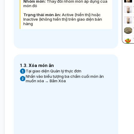
Nhóm món:
Thay đổi nhóm món áp dụng của
món đó
Trạng thái món ăn:
Active (hiển thị) hoặc
Inactive (không hiển thị) trên giao diện bán
hàng
1.3. Xóa món ăn
Tại giao diện Quản lý thực đơn
Nhấn vào biểu tượng ba chấm cuối món ăn
muốn xóa → Bấm Xóa